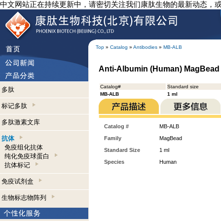
中文网站正在持续更新中，请密切关注我们康肽生物的最新动态，
Top
»
Catalog
»
Antibodies
»
MB-ALB
Anti-Albumin (Human) MagBead
Catalog#
Standard size
多肽
MB-ALB
1 ml
标记多肽
多肽激素文库
Catalog #
MB-ALB
抗体
Family
MagBead
免疫组化抗体
Standard Size
1 ml
纯化免疫球蛋白
Species
Human
抗体标记
免疫试剂盒
生物标志物阵列