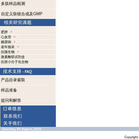
多肽样品检测
自定义肽链合成及GMP
肥胖
心血管
糖尿病
老年痴呆
抗微生物
激素酶联试剂盒
抗癌小分子化合物
产品目录索取
样品准备
提问和解答
Saturday 08 August, 2026
Copyrigh