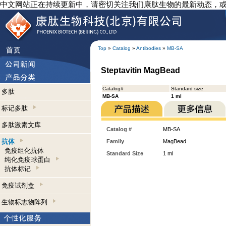
中文网站正在持续更新中，请密切关注我们康肽生物的最新动态，
Top
»
Catalog
»
Antibodies
»
MB-SA
Steptavitin MagBead
Catalog#
Standard size
多肽
MB-SA
1 ml
标记多肽
多肽激素文库
Catalog #
MB-SA
抗体
Family
MagBead
免疫组化抗体
Standard Size
1 ml
纯化免疫球蛋白
抗体标记
免疫试剂盒
生物标志物阵列