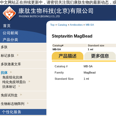
中文网站正在持续更新中，请密切关注我们康肽生物的最新动态，
Top
»
Catalog
»
Antibodies
»
MB-SA
Steptavitin MagBead
Catalog#
Standard size
多肽
MB-SA
1 ml
标记多肽
多肽激素文库
Catalog #
MB-SA
抗体
Family
MagBead
免疫组化抗体
Standard Size
1 ml
纯化免疫球蛋白
抗体标记
免疫试剂盒
生物标志物阵列