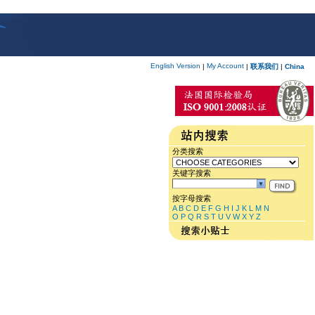
English Version
My Account
|
|
联系我们
|
China
分类搜索
关键字搜索
按字母搜索
A
B
C
D
E
F
G
H
I
J
K
L
M
N
O
P
Q
R
S
T
U
V
W
X
Y
Z