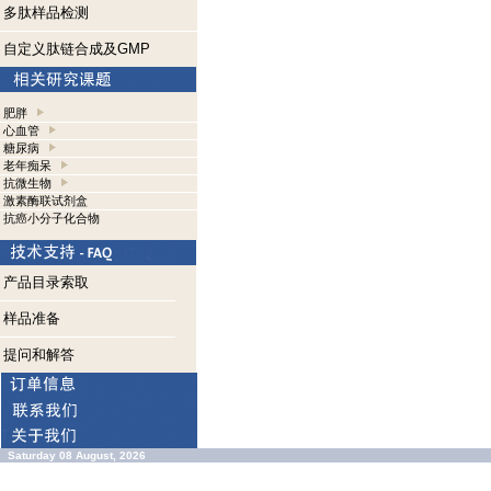
多肽样品检测
自定义肽链合成及GMP
肥胖
心血管
糖尿病
老年痴呆
抗微生物
激素酶联试剂盒
抗癌小分子化合物
产品目录索取
样品准备
提问和解答
Saturday 08 August, 2026