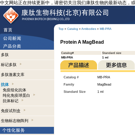
中文网站正在持续更新中，请密切关注我们康肽生物的最新动态，
Top
»
Catalog
»
Antibodies
»
MB-PRA
Protein A MagBead
Catalog#
Standard size
多肽
MB-PRA
1 ml
标记多肽
多肽激素文库
Catalog #
MB-PRA
抗体
Family
MagBead
免疫组化抗体
Standard Size
1 ml
纯化免疫球蛋白
抗体标记
免疫试剂盒
生物标志物阵列