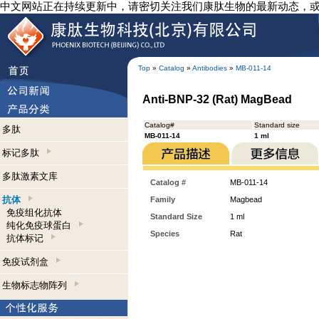
中文网站正在持续更新中，请密切关注我们康肽生物的最新动态，
Top
»
Catalog
»
Antibodies
»
MB-011-14
Anti-BNP-32 (Rat) MagBead
Catalog#
Standard size
多肽
MB-011-14
1 ml
标记多肽
多肽激素文库
Catalog #
MB-011-14
抗体
Family
Magbead
免疫组化抗体
Standard Size
1 ml
纯化免疫球蛋白
Species
Rat
抗体标记
免疫试剂盒
生物标志物阵列