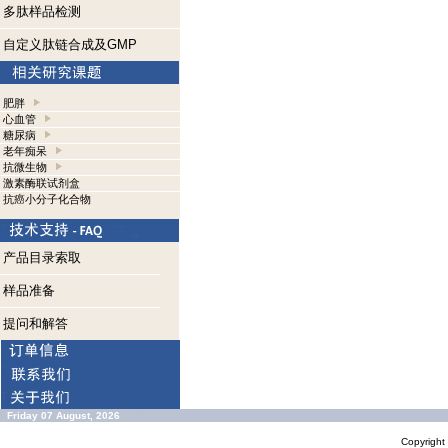
多肽样品检测
自定义肽链合成及GMP
肥胖
心血管
糖尿病
老年痴呆
抗微生物
激素酶联试剂盒
抗癌小分子化合物
产品目录索取
样品准备
提问和解答
Friday 07 August, 2026
Copyrigh