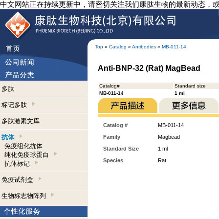
中文网站正在持续更新中，请密切关注我们康肽生物的最新动态，
Top
»
Catalog
»
Antibodies
»
MB-011-14
Anti-BNP-32 (Rat) MagBead
Catalog#
Standard size
多肽
MB-011-14
1 ml
标记多肽
多肽激素文库
Catalog #
MB-011-14
抗体
Family
Magbead
免疫组化抗体
Standard Size
1 ml
纯化免疫球蛋白
Species
Rat
抗体标记
免疫试剂盒
生物标志物阵列