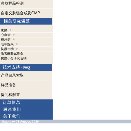
多肽样品检测
自定义肽链合成及GMP
肥胖
心血管
糖尿病
老年痴呆
抗微生物
激素酶联试剂盒
抗癌小分子化合物
产品目录索取
样品准备
提问和解答
Saturday 08 August, 2026