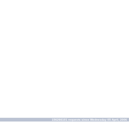
156266101 requests since Wednesday 05 April, 2006