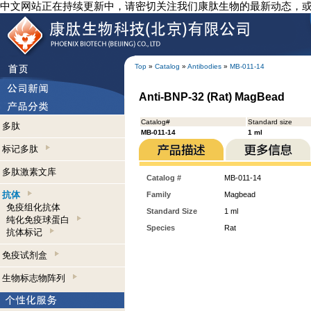
中文网站正在持续更新中，请密切关注我们康肽生物的最新动态，
Top
»
Catalog
»
Antibodies
»
MB-011-14
Anti-BNP-32 (Rat) MagBead
Catalog#
Standard size
多肽
MB-011-14
1 ml
标记多肽
多肽激素文库
Catalog #
MB-011-14
抗体
Family
Magbead
免疫组化抗体
Standard Size
1 ml
纯化免疫球蛋白
Species
Rat
抗体标记
免疫试剂盒
生物标志物阵列