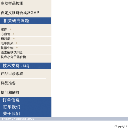
多肽样品检测
自定义肽链合成及GMP
肥胖
心血管
糖尿病
老年痴呆
抗微生物
激素酶联试剂盒
抗癌小分子化合物
产品目录索取
样品准备
提问和解答
Friday 07 August, 2026
Copyrigh