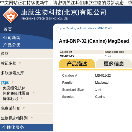
中文网站正在持续更新中，请密切关注我们康肽生物的最新动态，
Top
»
Catalog
»
Antibodies
»
MB-011-22
Anti-BNP-32 (Canine) MagBead
Catalog#
Standard size
多肽
MB-011-22
1 ml
标记多肽
多肽激素文库
Catalog #
MB-011-22
抗体
Family
Magbead
免疫组化抗体
Standard Size
1 ml
纯化免疫球蛋白
Species
Canine
抗体标记
免疫试剂盒
生物标志物阵列