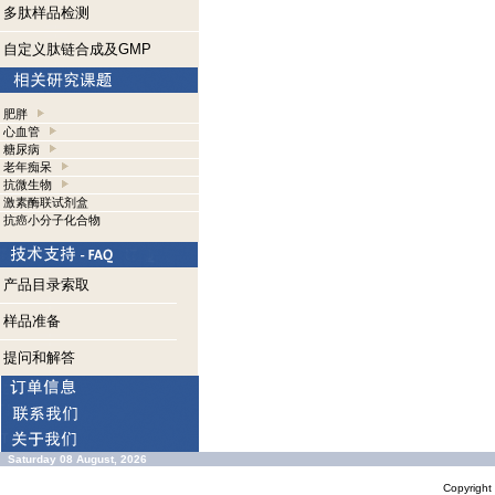
多肽样品检测
自定义肽链合成及GMP
肥胖
心血管
糖尿病
老年痴呆
抗微生物
激素酶联试剂盒
抗癌小分子化合物
产品目录索取
样品准备
提问和解答
Saturday 08 August, 2026
Copyrigh