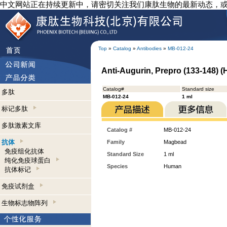
中文网站正在持续更新中，请密切关注我们康肽生物的最新动态，
Top
»
Catalog
»
Antibodies
»
MB-012-24
Anti-Augurin, Prepro (133-148)
Catalog#
Standard size
多肽
MB-012-24
1 ml
标记多肽
多肽激素文库
Catalog #
MB-012-24
抗体
Family
Magbead
免疫组化抗体
Standard Size
1 ml
纯化免疫球蛋白
Species
Human
抗体标记
免疫试剂盒
生物标志物阵列