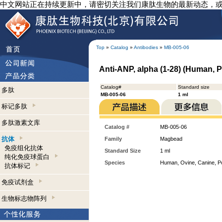
中文网站正在持续更新中，请密切关注我们康肽生物的最新动态，
Top
»
Catalog
»
Antibodies
»
MB-005-06
Anti-ANP, alpha (1-28) (Human, 
Catalog#
Standard size
多肽
MB-005-06
1 ml
标记多肽
多肽激素文库
Catalog #
MB-005-06
抗体
Family
Magbead
免疫组化抗体
Standard Size
1 ml
纯化免疫球蛋白
Species
Human, Ovine, Canine, P
抗体标记
免疫试剂盒
生物标志物阵列