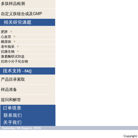
多肽样品检测
自定义肽链合成及GMP
肥胖
心血管
糖尿病
老年痴呆
抗微生物
激素酶联试剂盒
抗癌小分子化合物
产品目录索取
样品准备
提问和解答
Saturday 08 August, 2026
Copyrigh