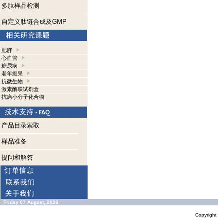
多肽样品检测
自定义肽链合成及GMP
肥胖
心血管
糖尿病
老年痴呆
抗微生物
激素酶联试剂盒
抗癌小分子化合物
产品目录索取
样品准备
提问和解答
Friday 07 August, 2026
Copyrigh