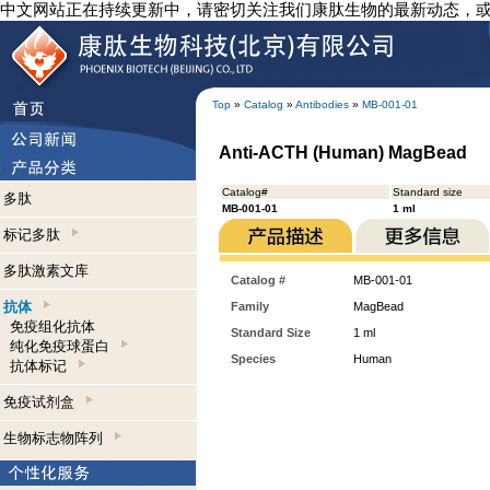
中文网站正在持续更新中，请密切关注我们康肽生物的最新动态，
Top
»
Catalog
»
Antibodies
»
MB-001-01
Anti-ACTH (Human) MagBead
Catalog#
Standard size
多肽
MB-001-01
1 ml
标记多肽
多肽激素文库
Catalog #
MB-001-01
抗体
Family
MagBead
免疫组化抗体
Standard Size
1 ml
纯化免疫球蛋白
Species
Human
抗体标记
免疫试剂盒
生物标志物阵列