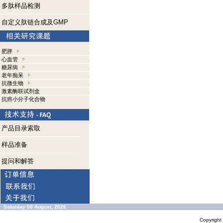
多肽样品检测
自定义肽链合成及GMP
肥胖
心血管
糖尿病
老年痴呆
抗微生物
激素酶联试剂盒
抗癌小分子化合物
产品目录索取
样品准备
提问和解答
Saturday 08 August, 2026
Copyrigh