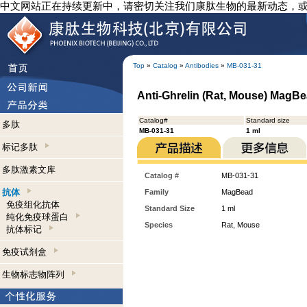
中文网站正在持续更新中，请密切关注我们康肽生物的最新动态，
Top
»
Catalog
»
Antibodies
»
MB-031-31
Anti-Ghrelin (Rat, Mouse) MagB
Catalog#
Standard size
多肽
MB-031-31
1 ml
标记多肽
多肽激素文库
Catalog #
MB-031-31
抗体
Family
MagBead
免疫组化抗体
Standard Size
1 ml
纯化免疫球蛋白
Species
Rat, Mouse
抗体标记
免疫试剂盒
生物标志物阵列