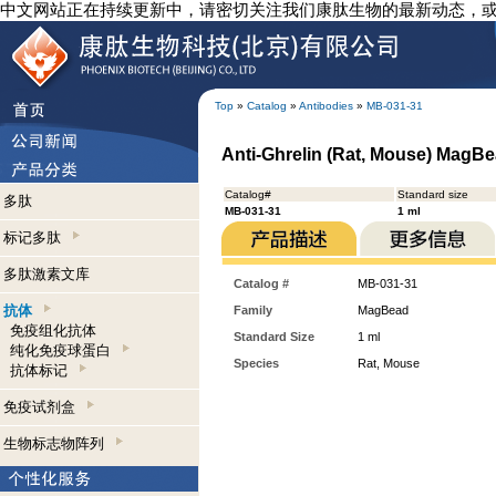
中文网站正在持续更新中，请密切关注我们康肽生物的最新动态，
Top
»
Catalog
»
Antibodies
»
MB-031-31
Anti-Ghrelin (Rat, Mouse) MagB
Catalog#
Standard size
多肽
MB-031-31
1 ml
标记多肽
多肽激素文库
Catalog #
MB-031-31
抗体
Family
MagBead
免疫组化抗体
Standard Size
1 ml
纯化免疫球蛋白
Species
Rat, Mouse
抗体标记
免疫试剂盒
生物标志物阵列