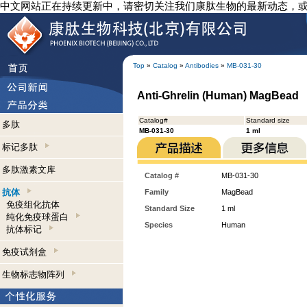
中文网站正在持续更新中，请密切关注我们康肽生物的最新动态，
Top
»
Catalog
»
Antibodies
»
MB-031-30
Anti-Ghrelin (Human) MagBead
Catalog#
Standard size
多肽
MB-031-30
1 ml
标记多肽
多肽激素文库
Catalog #
MB-031-30
抗体
Family
MagBead
免疫组化抗体
Standard Size
1 ml
纯化免疫球蛋白
Species
Human
抗体标记
免疫试剂盒
生物标志物阵列