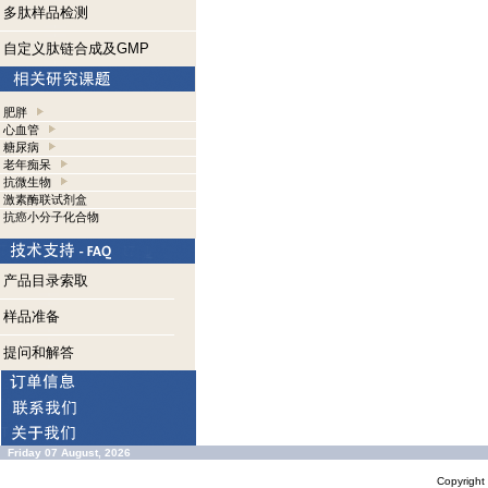
多肽样品检测
自定义肽链合成及GMP
肥胖
心血管
糖尿病
老年痴呆
抗微生物
激素酶联试剂盒
抗癌小分子化合物
产品目录索取
样品准备
提问和解答
Friday 07 August, 2026
Copyrigh