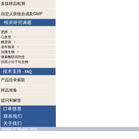
多肽样品检测
自定义肽链合成及GMP
肥胖
心血管
糖尿病
老年痴呆
抗微生物
激素酶联试剂盒
抗癌小分子化合物
产品目录索取
样品准备
提问和解答
Friday 07 August, 2026