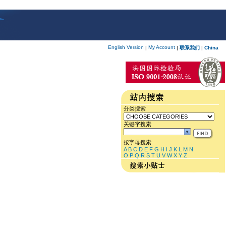
English Version
My Account
|
|
联系我们
|
China
分类搜索
关键字搜索
按字母搜索
A
B
C
D
E
F
G
H
I
J
K
L
M
N
O
P
Q
R
S
T
U
V
W
X
Y
Z