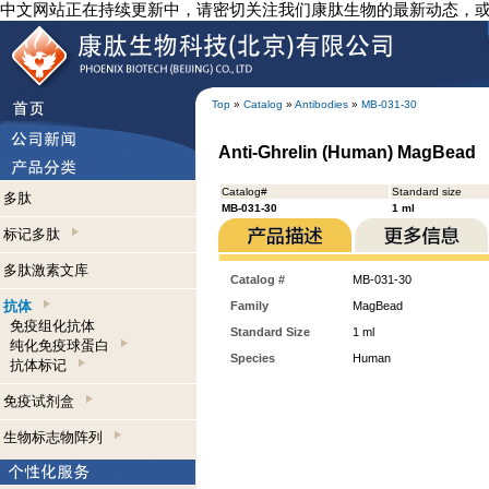
中文网站正在持续更新中，请密切关注我们康肽生物的最新动态，
Top
»
Catalog
»
Antibodies
»
MB-031-30
Anti-Ghrelin (Human) MagBead
Catalog#
Standard size
多肽
MB-031-30
1 ml
标记多肽
多肽激素文库
Catalog #
MB-031-30
抗体
Family
MagBead
免疫组化抗体
Standard Size
1 ml
纯化免疫球蛋白
Species
Human
抗体标记
免疫试剂盒
生物标志物阵列