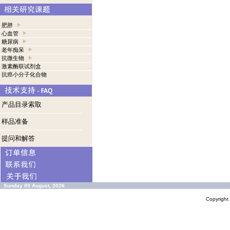
肥胖
心血管
糖尿病
老年痴呆
抗微生物
激素酶联试剂盒
抗癌小分子化合物
产品目录索取
样品准备
提问和解答
Sunday 09 August, 2026
Copyrigh