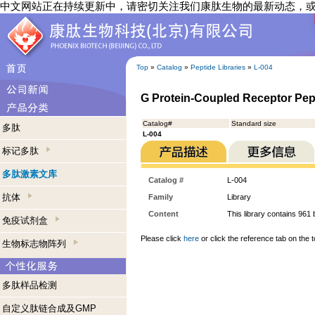
中文网站正在持续更新中，请密切关注我们康肽生物的最新动态，
Top
»
Catalog
»
Peptide Libraries
»
L-004
G Protein-Coupled Receptor Pept
Catalog#
Standard size
多肽
L-004
标记多肽
多肽激素文库
Catalog #
L-004
抗体
Family
Library
Content
This library contains 961 
免疫试剂盒
Please click
here
or click the reference tab on the t
生物标志物阵列
多肽样品检测
自定义肽链合成及GMP