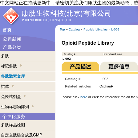
中文网站正在持续更新中，请密切关注我们康肽生物的最新动态，
Top
»
Catalog
»
Peptide Libraries
»
L-002
Opioid Peptide Library
Catalog#
Standard size
多肽
L-002
标记多肽
多肽激素文库
Catalog #
L-002
抗体
Related_articles
OrphanR
免疫试剂盒
Please click
here
or click the reference tab on the t
生物标志物阵列
多肽样品检测
自定义肽链合成及GMP