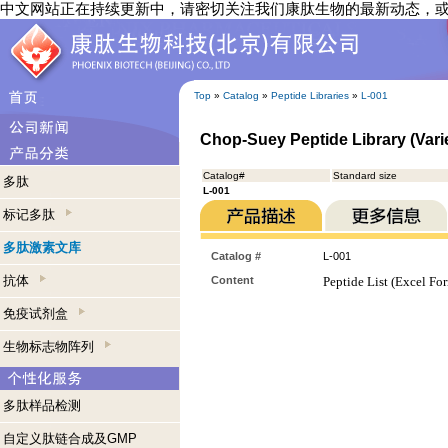
中文网站正在持续更新中，请密切关注我们康肽生物的最新动态，
Top
»
Catalog
»
Peptide Libraries
»
L-001
Chop-Suey Peptide Library (Varie
Catalog#
Standard size
多肽
L-001
标记多肽
多肽激素文库
Catalog #
L-001
抗体
Content
Peptide List (Excel Fo
免疫试剂盒
生物标志物阵列
多肽样品检测
自定义肽链合成及GMP