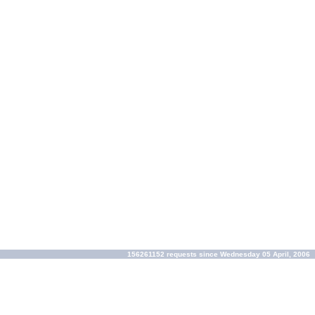
156261152 requests since Wednesday 05 April, 2006