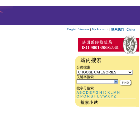
English Version
My Account
|
|
联系我们
|
China
分类搜索
关键字搜索
按字母搜索
A
B
C
D
E
F
G
H
I
J
K
L
M
N
O
P
Q
R
S
T
U
V
W
X
Y
Z