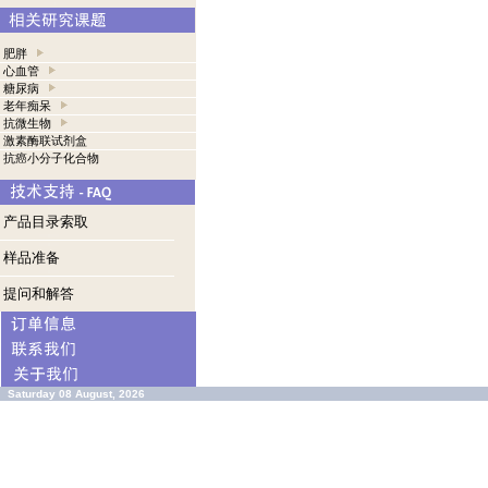
肥胖
心血管
糖尿病
老年痴呆
抗微生物
激素酶联试剂盒
抗癌小分子化合物
产品目录索取
样品准备
提问和解答
Saturday 08 August, 2026