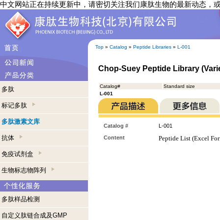
中文网站正在持续更新中，请密切关注我们康肽生物的最新动态，
Top
»
Catalog
»
Peptide Libraries
»
L-001
Chop-Suey Peptide Library (Varie
Catalog#
Standard size
多肽
L-001
标记多肽
多肽激素文库
Catalog #
L-001
抗体
Content
Peptide List (Excel Fo
免疫试剂盒
生物标志物阵列
多肽样品检测
自定义肽链合成及GMP