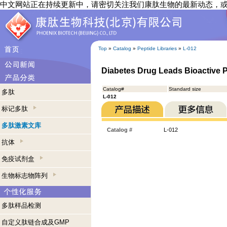
中文网站正在持续更新中，请密切关注我们康肽生物的最新动态，
Top
»
Catalog
»
Peptide Libraries
»
L-012
Diabetes Drug Leads Bioactive P
Catalog#
Standard size
多肽
L-012
标记多肽
多肽激素文库
Catalog #
L-012
抗体
免疫试剂盒
生物标志物阵列
多肽样品检测
自定义肽链合成及GMP