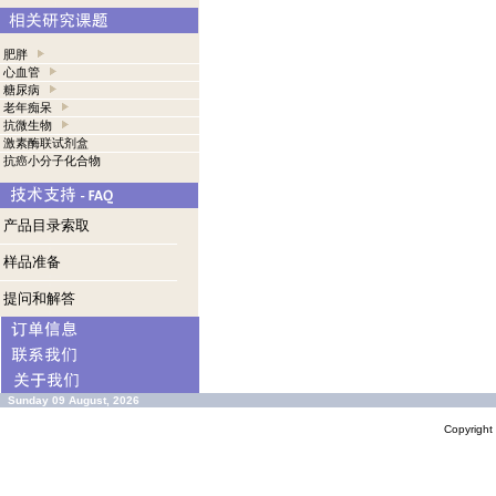
肥胖
心血管
糖尿病
老年痴呆
抗微生物
激素酶联试剂盒
抗癌小分子化合物
产品目录索取
样品准备
提问和解答
Sunday 09 August, 2026
Copyrigh