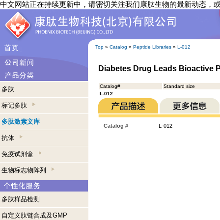
中文网站正在持续更新中，请密切关注我们康肽生物的最新动态，
Top
»
Catalog
»
Peptide Libraries
»
L-012
Diabetes Drug Leads Bioactive P
Catalog#
Standard size
多肽
L-012
标记多肽
多肽激素文库
Catalog #
L-012
抗体
免疫试剂盒
生物标志物阵列
多肽样品检测
自定义肽链合成及GMP