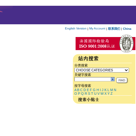
English Version
My Account
|
|
联系我们
|
China
分类搜索
关键字搜索
按字母搜索
A
B
C
D
E
F
G
H
I
J
K
L
M
N
O
P
Q
R
S
T
U
V
W
X
Y
Z