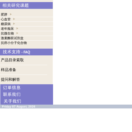
肥胖
心血管
糖尿病
老年痴呆
抗微生物
激素酶联试剂盒
抗癌小分子化合物
产品目录索取
样品准备
提问和解答
Friday 07 August, 2026