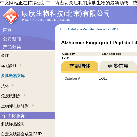
中文网站正在持续更新中，请密切关注我们康肽生物的最新动态，
Top
»
Catalog
»
Peptide Libraries
»
L-011
Alzheimer Fingerprint Peptide Li
Catalog#
Standard size
多肽
L-011
标记多肽
多肽激素文库
Catalog #
L-011
抗体
免疫试剂盒
生物标志物阵列
多肽样品检测
自定义肽链合成及GMP