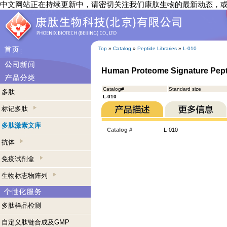
中文网站正在持续更新中，请密切关注我们康肽生物的最新动态，
Top
»
Catalog
»
Peptide Libraries
»
L-010
Human Proteome Signature Pept
Catalog#
Standard size
多肽
L-010
标记多肽
多肽激素文库
Catalog #
L-010
抗体
免疫试剂盒
生物标志物阵列
多肽样品检测
自定义肽链合成及GMP