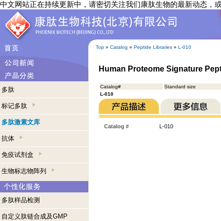
中文网站正在持续更新中，请密切关注我们康肽生物的最新动态，
Top
»
Catalog
»
Peptide Libraries
»
L-010
Human Proteome Signature Pept
Catalog#
Standard size
多肽
L-010
标记多肽
多肽激素文库
Catalog #
L-010
抗体
免疫试剂盒
生物标志物阵列
多肽样品检测
自定义肽链合成及GMP