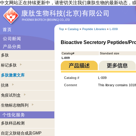
中文网站正在持续更新中，请密切关注我们康肽生物的最新动态，
Top
»
Catalog
»
Peptide Libraries
»
L-009
Bioactive Secretory Peptides/Pro
Catalog#
Standard size
多肽
L-009
标记多肽
多肽激素文库
Catalog #
L-009
抗体
Content
This library contains 1018
免疫试剂盒
生物标志物阵列
多肽样品检测
自定义肽链合成及GMP