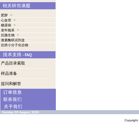
肥胖
心血管
糖尿病
老年痴呆
抗微生物
激素酶联试剂盒
抗癌小分子化合物
产品目录索取
样品准备
提问和解答
Sunday 09 August, 2026
Copyrigh