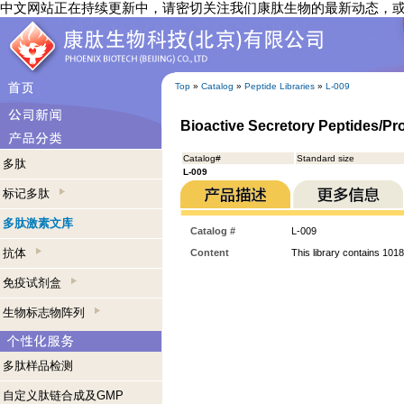
中文网站正在持续更新中，请密切关注我们康肽生物的最新动态，
Top
»
Catalog
»
Peptide Libraries
»
L-009
Bioactive Secretory Peptides/Pro
Catalog#
Standard size
多肽
L-009
标记多肽
多肽激素文库
Catalog #
L-009
抗体
Content
This library contains 1018
免疫试剂盒
生物标志物阵列
多肽样品检测
自定义肽链合成及GMP