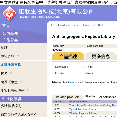
中文网站正在持续更新中，请密切关注我们康肽生物的最新动态，
Top
»
Catalog
»
Peptide Libraries
»
L-008A
Anti-angiogenic Peptide Library
Catalog#
Standard size
多肽
L-008A
标记多肽
多肽激素文库
Catalog #
L-008A
抗体
Family
Library
免疫试剂盒
Please click
here
or click the reference tab on the t
生物标志物阵列
Filter by :
Catalog# -
Product Name -
多肽样品检测
L-001
Chop-Suey Peptide Library (Variety Pack
L-002
Opioid Peptide Library
L-003
Obesity Peptide Library
自定义肽链合成及GMP