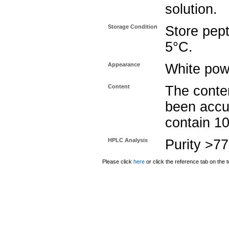
solution.
Storage Condition
Store pept
5°C.
Appearance
White pow
Content
The conten
been accu
contain 1
HPLC Analysis
Purity >7
Please click
here
or click the reference tab on the t