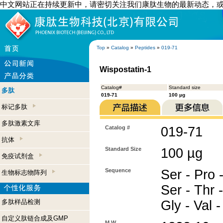
中文网站正在持续更新中，请密切关注我们康肽生物的最新动态，
Top
»
Catalog
»
Peptides
»
019-71
Wispostatin-1
Catalog#
Standard size
多肽
019-71
100 µg
标记多肽
多肽激素文库
Catalog #
019-71
抗体
Standard Size
100 µg
免疫试剂盒
Sequence
Ser - Pro 
生物标志物阵列
Ser - Thr 
多肽样品检测
Gly - Val -
自定义肽链合成及GMP
M.W