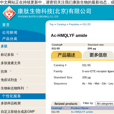
中文网站正在持续更新中，请密切关注我们康肽生物的最新动态，
Top
»
Catalog
»
Peptides
»
011-55
Ac-HMQLYF amide
Catalog#
Standard size
多肽
011-55
200 µg
标记多肽
多肽激素文库
Catalog #
011-55
抗体
Family
5-oxo-ETE receptor ligan
Standard Size
200 µg
免疫试剂盒
Sequence
Ac - His - Met - Gln - Leu
生物标志物阵列
多肽样品检测
Filter by :
Catalog# -
Product Name -
自定义肽链合成及GMP
011-55
Ac-HMQLYF amide