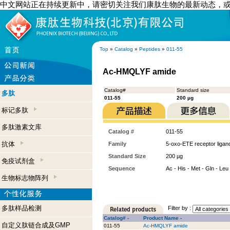
中文网站正在持续更新中，请密切关注我们康肽生物的最新动态，
Top
»
Catalog
»
Peptides
»
011-55
Ac-HMQLYF amide
Catalog#
Standard size
多肽
011-55
200 µg
标记多肽
多肽激素文库
Catalog #
011-55
抗体
Family
5-oxo-ETE receptor ligan
Standard Size
200 µg
免疫试剂盒
Sequence
Ac - His - Met - Gln - Leu
生物标志物阵列
多肽样品检测
Filter by :
Catalog# -
Product Name -
自定义肽链合成及GMP
011-55
Ac-HMQLYF amide