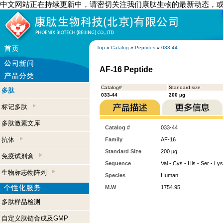
中文网站正在持续更新中，请密切关注我们康肽生物的最新动态，
Top
»
Catalog
»
Peptides
»
033-44
AF-16 Peptide
Catalog#
Standard size
多肽
033-44
200 µg
标记多肽
多肽激素文库
Catalog #
033-44
抗体
Family
AF-16
Standard Size
200 µg
免疫试剂盒
Sequence
Val - Cys - His - Ser - Lys
生物标志物阵列
Species
Human
M.W
1754.95
多肽样品检测
自定义肽链合成及GMP