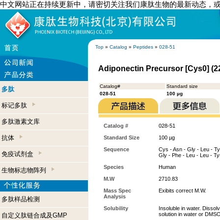
中文网站正在持续更新中，请密切关注我们康肽生物的最新动态，
Top
»
Catalog
»
Peptides
»
028-51
Adiponectin Precursor [Cys0] (2
Catalog#
Standard size
多肽
028-51
100 µg
标记多肽
多肽激素文库
Catalog #
028-51
抗体
Standard Size
100 µg
Sequence
Cys - Asn - Gly - Leu - Tyr
免疫试剂盒
Gly - Phe - Leu - Leu - Ty
Species
Human
生物标志物阵列
M.W
2710.83
Mass Spec
Exibits correct M.W.
Analysis
多肽样品检测
Solubility
Insoluble in water. Dissol
solution in water or DMSO,
自定义肽链合成及GMP