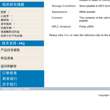
solution in water or DMSO,
Storage Condition
Store peptide in DRY form
Appearance
White powder
肥胖
心血管
Content
The contents of this vial
糖尿病
peptide.
老年痴呆
HPLC Analysis
Purity ≥90%
抗微生物
激素酶联试剂盒
Please click
here
or click the reference tab on the t
抗癌小分子化合物
产品目录索取
样品准备
提问和解答
Friday 07 August, 2026
Copyrigh