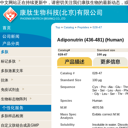
中文网站正在持续更新中，请密切关注我们康肽生物的最新动态，
Top
»
Catalog
»
Peptides
»
028-47
Adiponutrin (436-481) (Human)
Catalog#
Standard size
多肽
028-47
100 µg
标记多肽
多肽激素文库
Catalog #
028-47
抗体
Standard Size
100 µg
Sequence
Cys - Pro - Ala - Glu - Thr 
免疫试剂盒
Ser - Ser - Leu - Asn - Phe
- Gly - Leu - Ser - Thr - P
生物标志物阵列
Species
Human
M.W
4870.56
Mass Spec
Exibits correct M.W.
多肽样品检测
Analysis
Solubility
Insoluble in water. Dissol
自定义肽链合成及GMP