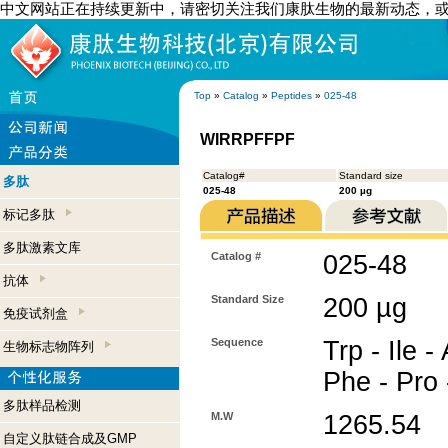
中文网站正在持续更新中，请密切关注我们康肽生物的最新动态，
Top
»
Catalog
»
Peptides
»
025-48
WIRRPFFPF
Catalog#
Standard size
多肽
025-48
200 µg
标记多肽
多肽激素文库
Catalog #
025-48
抗体
Standard Size
200 µg
免疫试剂盒
Sequence
Trp - Ile -
生物标志物阵列
Phe - Pro
多肽样品检测
M.W
1265.54
自定义肽链合成及GMP