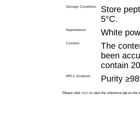
Storage Condition
Store pept
5°C.
Appearance
White pow
Content
The conten
been accu
contain 2
HPLC Analysis
Purity ≥9
Please click
here
or click the reference tab on the t