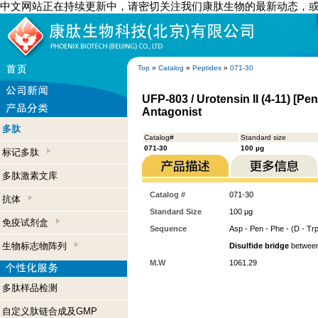
中文网站正在持续更新中，请密切关注我们康肽生物的最新动态，
Top
»
Catalog
»
Peptides
»
071-30
UFP-803 / Urotensin II (4-11) [Pe
Antagonist
多肽
Catalog#
Standard size
071-30
100 µg
标记多肽
多肽激素文库
Catalog #
071-30
抗体
Standard Size
100 µg
免疫试剂盒
Sequence
Asp - Pen - Phe - (D - Trp
生物标志物阵列
Disulfide bridge
betwee
M.W
1061.29
多肽样品检测
自定义肽链合成及GMP