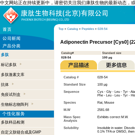
中文网站正在持续更新中，请密切关注我们康肽生物的最新动态，
Top
»
Catalog
»
Peptides
»
028-54
Adiponectin Precursor [Cys0] (2
Catalog#
Standard size
多肽
028-54
100 µg
标记多肽
多肽激素文库
Catalog #
028-54
抗体
Standard Size
100 µg
Sequence
Cys - Gly - Leu - Tyr - Ala
免疫试剂盒
Phe - Leu - Leu - Tyr - Hi
Species
Rat, Mouse
生物标志物阵列
M.W
2581.68
Mass Spec
Exhibits correct M.W.
Analysis
多肽样品检测
Solubility
Insoluble in water. Dissol
0.1% TFA or DMSO, then di
自定义肽链合成及GMP