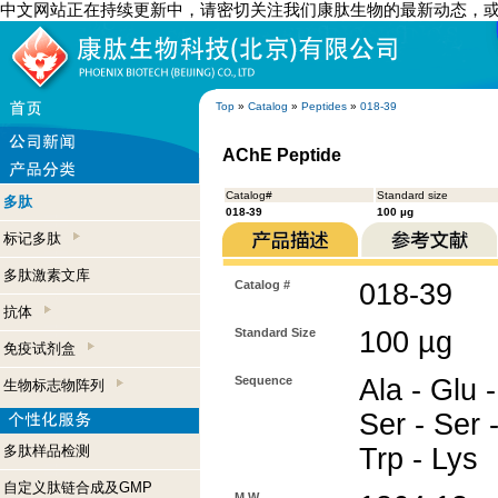
中文网站正在持续更新中，请密切关注我们康肽生物的最新动态，
Top
»
Catalog
»
Peptides
»
018-39
AChE Peptide
Catalog#
Standard size
多肽
018-39
100 µg
标记多肽
多肽激素文库
Catalog #
018-39
抗体
Standard Size
100 µg
免疫试剂盒
Sequence
Ala - Glu -
生物标志物阵列
Ser - Ser -
多肽样品检测
Trp - Lys
自定义肽链合成及GMP
M.W