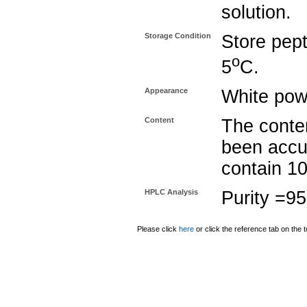
solution.
Storage Condition
Store pept
o
5
C.
Appearance
White pow
Content
The conten
been accu
contain 1
HPLC Analysis
Purity =9
Please click
here
or click the reference tab on the t