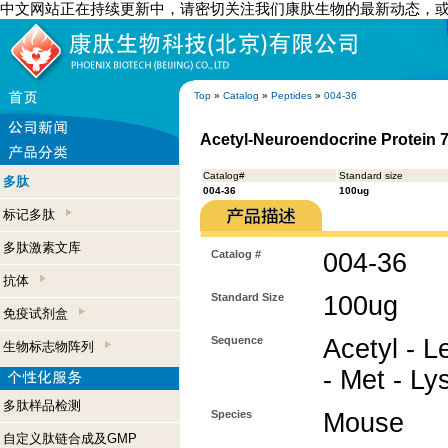
中文网站正在持续更新中，请密切关注我们康肽生物的最新动态，
Top
»
Catalog
»
Peptides
»
004-36
Acetyl-Neuroendocrine Protein 
Catalog#
Standard size
多肽
004-36
100ug
标记多肽
多肽激素文库
Catalog #
004-36
抗体
Standard Size
100ug
免疫试剂盒
Sequence
Acetyl - L
生物标志物阵列
- Met - Lys
多肽样品检测
Species
Mouse
自定义肽链合成及GMP