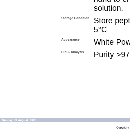
solution.
Storage Condition
Store pept
5°C
Appearance
White Po
HPLC Analysis
Purity >9
Sunday 09 August, 2026
Copyrigh