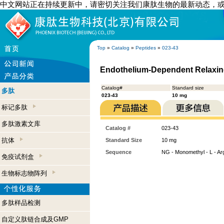
中文网站正在持续更新中，请密切关注我们康肽生物的最新动态，
Top
»
Catalog
»
Peptides
»
023-43
Endothelium-Dependent Relaxing
Catalog#
Standard size
多肽
023-43
10 mg
标记多肽
多肽激素文库
Catalog #
023-43
抗体
Standard Size
10 mg
Sequence
NG - Monomethyl - L - A
免疫试剂盒
生物标志物阵列
多肽样品检测
自定义肽链合成及GMP