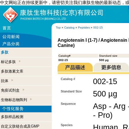
中文网站正在持续更新中，请密切关注我们康肽生物的最新动态，
Top
»
Catalog
»
Peptides
»
002-15
Angiotensin I (1-7) / Angiotensin
Canine)
多肽
Catalog#
Standard size
002-15
500 µg
标记多肽
多肽激素文库
Catalog #
002-15
抗体
免疫试剂盒
Standard Size
500 µg
生物标志物阵列
Sequence
Asp - Arg -
- Pro)
多肽样品检测
Species
Human, Ra
自定义肽链合成及GMP