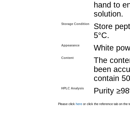
hand to e
solution.
Storage Condition
Store pept
5°C.
Appearance
White pow
Content
The conten
been accu
contain 5
HPLC Analysis
Purity ≥9
Please click
here
or click the reference tab on the t