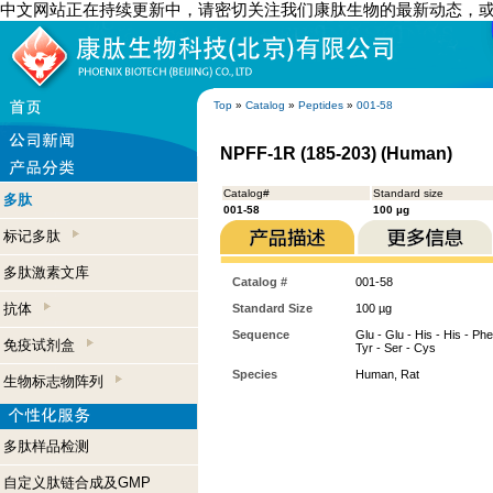
中文网站正在持续更新中，请密切关注我们康肽生物的最新动态，
Top
»
Catalog
»
Peptides
»
001-58
NPFF-1R (185-203) (Human)
Catalog#
Standard size
多肽
001-58
100 µg
标记多肽
多肽激素文库
Catalog #
001-58
抗体
Standard Size
100 µg
Sequence
Glu - Glu - His - His - Phe 
免疫试剂盒
Tyr - Ser - Cys
Species
Human, Rat
生物标志物阵列
多肽样品检测
自定义肽链合成及GMP