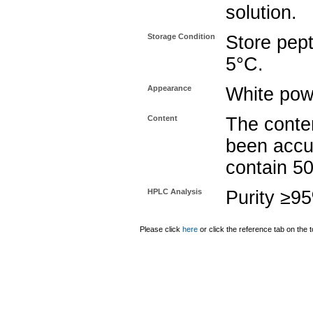
solution.
Storage Condition
Store pept
5°C.
Appearance
White pow
Content
The conten
been accu
contain 5
HPLC Analysis
Purity ≥9
Please click
here
or click the reference tab on the t