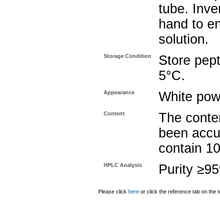
tube. Inve
hand to e
solution.
Storage Condition
Store pept
5°C.
Appearance
White pow
Content
The conten
been accu
contain 1
HPLC Analysis
Purity ≥9
Please click
here
or click the reference tab on the t