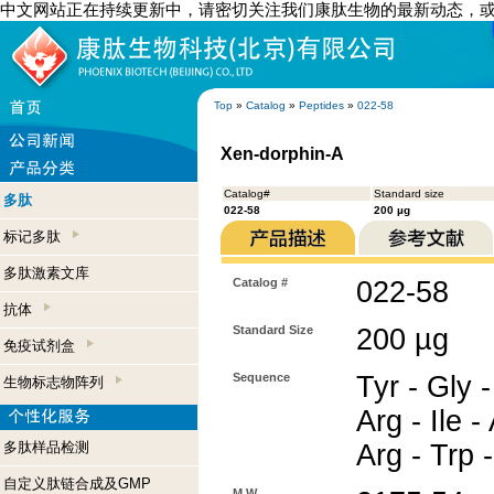
中文网站正在持续更新中，请密切关注我们康肽生物的最新动态，
Top
»
Catalog
»
Peptides
»
022-58
Xen-dorphin-A
Catalog#
Standard size
多肽
022-58
200 µg
标记多肽
多肽激素文库
Catalog #
022-58
抗体
Standard Size
200 µg
免疫试剂盒
Sequence
Tyr - Gly -
生物标志物阵列
Arg - Ile -
多肽样品检测
Arg - Trp 
自定义肽链合成及GMP
M.W