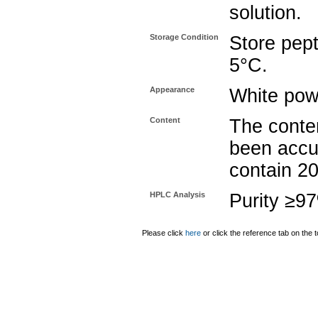
solution.
Storage Condition
Store pept
5°C.
Appearance
White pow
Content
The conten
been accu
contain 2
HPLC Analysis
Purity ≥9
Please click
here
or click the reference tab on the t