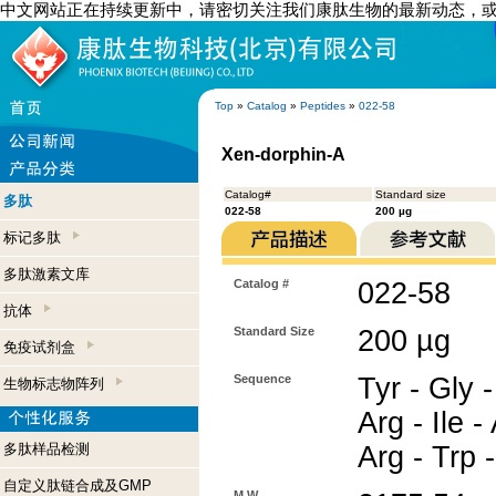
中文网站正在持续更新中，请密切关注我们康肽生物的最新动态，
Top
»
Catalog
»
Peptides
»
022-58
Xen-dorphin-A
Catalog#
Standard size
多肽
022-58
200 µg
标记多肽
多肽激素文库
Catalog #
022-58
抗体
Standard Size
200 µg
免疫试剂盒
Sequence
Tyr - Gly -
生物标志物阵列
Arg - Ile -
多肽样品检测
Arg - Trp 
自定义肽链合成及GMP
M.W