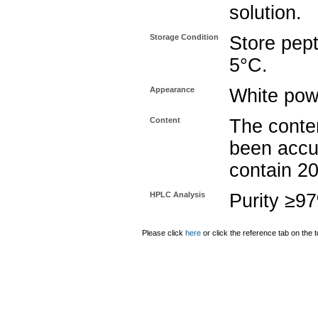
solution.
Storage Condition
Store pept
5°C.
Appearance
White pow
Content
The conten
been accu
contain 2
HPLC Analysis
Purity ≥9
Please click
here
or click the reference tab on the t