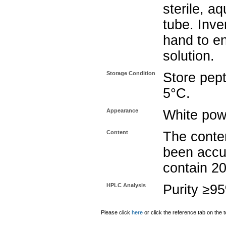
sterile, a
tube. Inve
hand to e
solution.
Storage Condition
Store pept
5°C.
Appearance
White pow
Content
The conten
been accu
contain 2
HPLC Analysis
Purity ≥9
Please click
here
or click the reference tab on the t