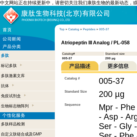
中文网站正在持续更新中，请密切关注我们康肽生物的最新动态，
Top
»
Catalog
»
Peptides
»
005-37
Atriopeptin III Analog / PL-058
Catalog#
Standard size
多肽
005-37
200 µg
标记多肽
多肽激素文库
Catalog #
005-37
抗体
Standard Size
200 µg
免疫试剂盒
Sequence
Mpr - Phe -
生物标志物阵列
- Asp - Arg
多肽样品检测
Ser - Gly 
Ser - Phe 
自定义肽链合成及GMP