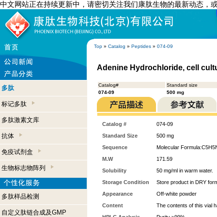
中文网站正在持续更新中，请密切关注我们康肽生物的最新动态，
Top
»
Catalog
»
Peptides
»
074-09
Adenine Hydrochloride, cell cul
Catalog#
Standard size
多肽
074-09
500 mg
标记多肽
多肽激素文库
Catalog #
074-09
抗体
Standard Size
500 mg
Sequence
Molecular Formula:C5H5N
免疫试剂盒
M.W
171.59
生物标志物阵列
Solubility
50 mg/ml in warm water.
Storage Condition
Store product in DRY form
Appearance
Off-white powder
多肽样品检测
Content
The contents of this vial
自定义肽链合成及GMP