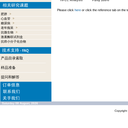
HPLC Analysis
Purity ≥99%
Please click
here
or click the reference tab on the t
肥胖
心血管
糖尿病
老年痴呆
抗微生物
激素酶联试剂盒
抗癌小分子化合物
产品目录索取
样品准备
提问和解答
Saturday 08 August, 2026
Copyrigh