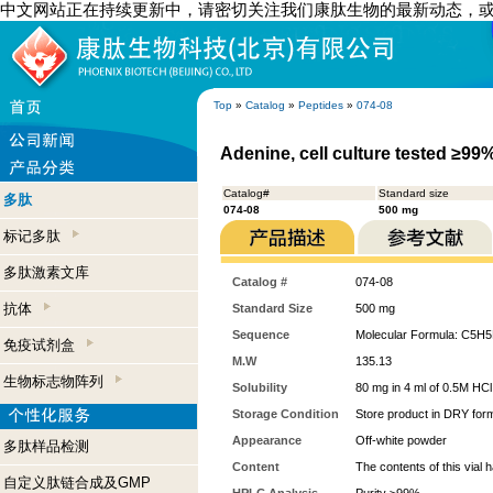
中文网站正在持续更新中，请密切关注我们康肽生物的最新动态，
Top
»
Catalog
»
Peptides
»
074-08
Adenine, cell culture tested ≥99
Catalog#
Standard size
多肽
074-08
500 mg
标记多肽
多肽激素文库
Catalog #
074-08
抗体
Standard Size
500 mg
Sequence
Molecular Formula: C5H
免疫试剂盒
M.W
135.13
生物标志物阵列
Solubility
80 mg in 4 ml of 0.5M HCl
Storage Condition
Store product in DRY form
Appearance
Off-white powder
多肽样品检测
Content
The contents of this vial
自定义肽链合成及GMP