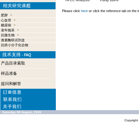
HPLC Analysis
Purity ≥99%
Please click
here
or click the reference tab on the t
肥胖
心血管
糖尿病
老年痴呆
抗微生物
激素酶联试剂盒
抗癌小分子化合物
产品目录索取
样品准备
提问和解答
Saturday 08 August, 2026
Copyrigh