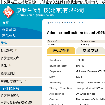
中文网站正在持续更新中，请密切关注我们康肽生物的最新动态，
Top
»
Catalog
»
Peptides
»
074-08
Adenine, cell culture tested ≥99
Catalog#
Standard size
多肽
074-08
500 mg
标记多肽
多肽激素文库
Catalog #
074-08
抗体
Standard Size
500 mg
Sequence
Molecular Formula: C5H
免疫试剂盒
M.W
135.13
生物标志物阵列
Solubility
80 mg in 4 ml of 0.5M HCl
Storage Condition
Store product in DRY form
Appearance
Off-white powder
多肽样品检测
Content
The contents of this vial
自定义肽链合成及GMP