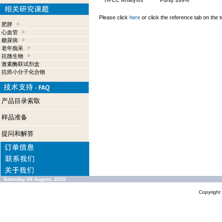
HPLC Analysis
Purity ≥99%
Please click
here
or click the reference tab on the t
肥胖
心血管
糖尿病
老年痴呆
抗微生物
激素酶联试剂盒
抗癌小分子化合物
产品目录索取
样品准备
提问和解答
Saturday 08 August, 2026
Copyrigh